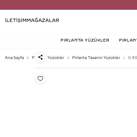
İLETIŞIM
MAĞAZALAR
PIRLANTA YÜZÜKLER
PIRLAN
Ana Sayfa
Pırlanta Yüzükler
Pırlanta Tasarım Yüzükler
0.40
Paylaş
Favoriye Ekle