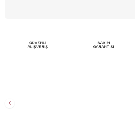
GÜVENLİ
BAKIM
ALIŞVERİŞ
GARANTİSİ
1.45 KARAT MARKIZ TASARIM PIRLANTA
2.30 KA
YÜZÜK - HRD SERTIFIKALI
247.502
TL
%
50
123.751
TL
Sepete Ekle
3 TAKSİT