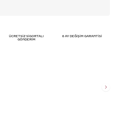
ÜCRETSİZ SİGORTALI
6 AY DEĞİŞİM GARANTİSİ
GÖNDERİM
TASARIM PIRLANTA
3.15 KARAT MARKIZ TASARIM PIR
SERTIFIKALI
YÜZÜK - HRD SERTIFIKALI
.975
TL
445.184
TL
%
50
011
TL
222.592
TL
Ekle
Sepete Ekle
SİT
3 TAKSİT