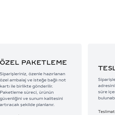
53.517,33 TL/Ay
50.337,0
ÖZEL PAKETLEME
TES
Siparişleriniz, özenle hazırlanan
Siparişl
özel ambalaj ve isteğe bağlı not
adresiniz
kartı ile birlikte gönderilir.
süre içe
Paketleme süreci, ürünün
bulunabi
güvenliğini ve sunum kalitesini
artıracak şekilde planlanır.
Teslimat 