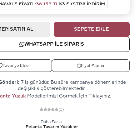
HAVALE FIYATI :
36.153
TL
%
3
EKSTRA İNDİRİM
EN SATIN AL
SEPETE EKLE
WHATSAPP ILE SIPARIŞ
Favoriye Ekle
Fiyat Alarmı
Gönderi:
7 iş günüdür. Bu süre kampanya dönemlerinde
değişiklik gösterebilmektedir.
lanta Yüzük
Modellerimizi Görmek İçin Tıklayınız.
(0)
Daha Fazla
Pırlanta Tasarım Yüzükler