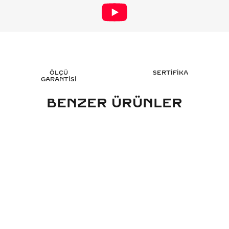
ÖLÇÜ
SERTİFİKA
GARANTİSİ
BENZER ÜRÜNLER
RAT TASARIM PIRLANTA YÜZÜK -
2.70 KARAT MARKIZ 
HRD SERTIFIKALI
YÜZÜK - HRD 
321.057
TL
301
%
50
%
50
160.552
TL
151.
Sepete Ekle
Sepete 
3 TAKSİT
3 TAK