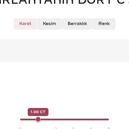
IRLANTANIN DÖRT C'
Karat
Kesim
Berraklık
Renk
1.00 CT