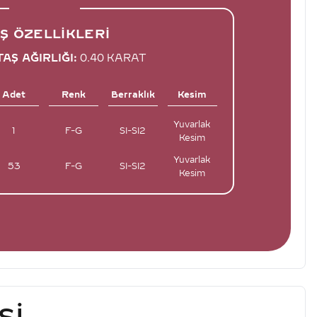
Ş ÖZELLIKLERI
AŞ AĞIRLIĞI:
0.40 KARAT
Adet
Renk
Berraklık
Kesim
Yuvarlak
1
F-G
SI-SI2
Kesim
Yuvarlak
53
F-G
SI-SI2
Kesim