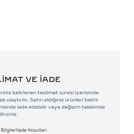
0 TL/Ay
74.197,33 TL/Ay
LİMAT VE İADE
eriniz belirlenen teslimat süresi içerisinde
e ulaştırılır. Satın aldığınız ürünleri belirli
risinde iade edebilir veya değişim talebinde
lirsiniz.
Bilgileri
İade Koşulları