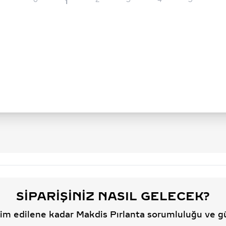
0
2
3
4
5
1
SIPARIŞINIZ NASIL GELECEK?
slim edilene kadar Makdis Pırlanta sorumluluğu ve g