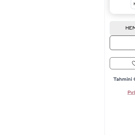
HEM
Tahmini 
Pır