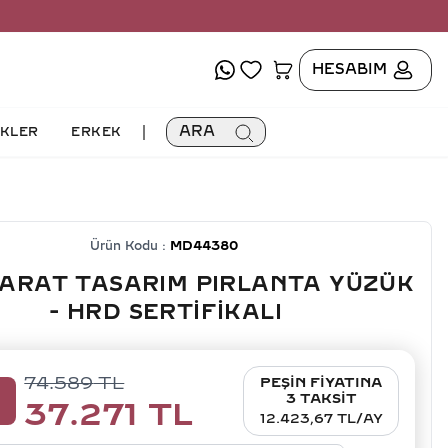
HESABIM
|
ARA
İKLER
ERKEK
Ürün Kodu :
MD44380
KARAT TASARIM PIRLANTA YÜZÜK
- HRD SERTIFIKALI
74.589
TL
PEŞİN FİYATINA
0
3 TAKSİT
37.271
TL
12.423,67 TL/AY