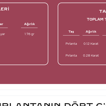
LERI
TA
TOPLAM T
ar
Ağırlık
Taş
Ağırlık
Ayar
1.76 gr
Pırlanta
0.12 Karat
Pırlanta
0.28 Karat