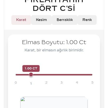
DÖRT C'SI
Karat
Kesim
Berraklık
Renk
Elmas Boyutu:
1.00
Ct
Karat, bir elmasın ağırlık birimidir.
1.00 CT
0
2
3
4
5
1