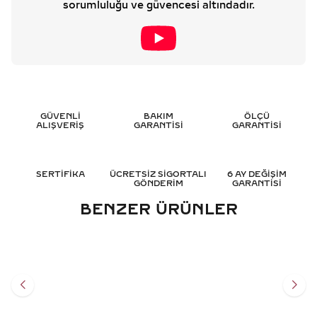
sorumluluğu ve güvencesi altındadır.
GÜVENLİ
BAKIM
ÖLÇÜ
ALIŞVERİŞ
GARANTİSİ
GARANTİSİ
SERTİFİKA
ÜCRETSİZ SİGORTALI
6 AY DEĞİŞİM
GÖNDERİM
GARANTİSİ
BENZER ÜRÜNLER
0.05 KARAT YAKUT
0.10 KARAT ÇAPA PIRLANTA
KURUKAFA PIRLANTA
BILEKLIK
BILEKLIK
22.184
TL
11.609
TL
%
45
%
35
12.173
TL
7.567
TL
Sepete Ekle
Sepete Ekle