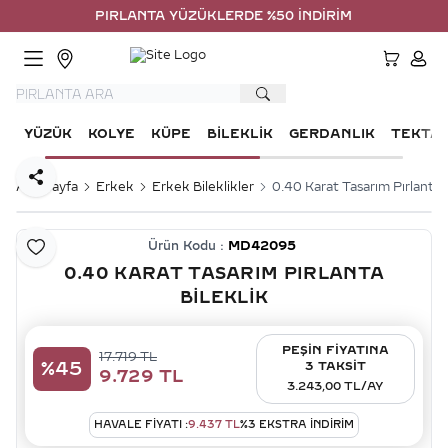
PIRLANTA YÜZÜKLERDE %50 İNDİRİM
HESA
YÜZÜK
KOLYE
KÜPE
BILEKLIK
GERDANLIK
TEKTA
Paylaş
Ana Sayfa
Erkek
Erkek Bileklikler
0.40 Karat Tasarım Pırlanta B
Ürün Kodu :
MD42095
Favoriye Ekle
0.40 KARAT TASARIM PIRLANTA
BILEKLIK
PEŞİN FİYATINA
17.719
TL
%
45
3 TAKSİT
9.729
TL
3.243,00 TL/AY
HAVALE FIYATI :
9.437
TL
%
3
EKSTRA İNDİRİM