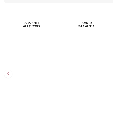
GÜVENLİ
BAKIM
ALIŞVERİŞ
GARANTİSİ
0.55 KARAT TEKTAŞ PIRLANTA YÜZÜK -
0.60 
HRD SERTIFIKALI
Y
100.345
TL
%
50
50.196
TL
Sepete Ekle
3 TAKSİT
16.732,00 TL/Ay