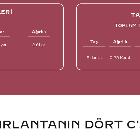
LERI
TA
TOPLAM T
ar
Ağırlık
Taş
Ağırlık
Ayar
2.61 gr
Pırlanta
0.25 Karat
IRLANTANIN DÖRT C'