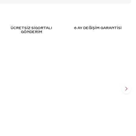
ÜCRETSİZ SİGORTALI
6 AY DEĞİŞİM GARANTİSİ
GÖNDERİM
TEKTAŞ PIRLANTA
0.65 KARAT OVAL TEKTAŞ PIRL
SERTIFIKALI
YÜZÜK - HRD SERTIFIKALI
.743
TL
128.639
TL
%
50
395
TL
64.296
TL
Ekle
Sepete Ekle
SİT
3 TAKSİT
 TL/Ay
21.432,00 TL/Ay