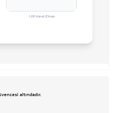
1.00
Karat Elmas
üvencesi altındadır.