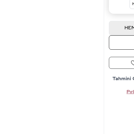
HEM
Tahmini 
Pır