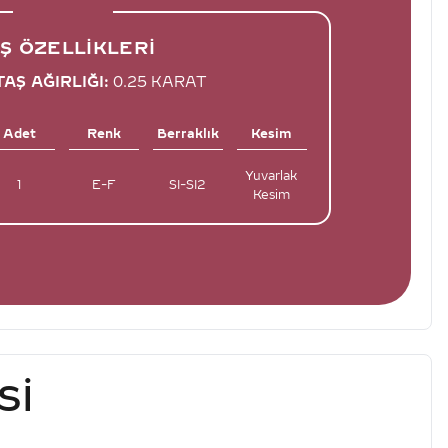
Ş ÖZELLIKLERI
AŞ AĞIRLIĞI:
0.25 KARAT
Adet
Renk
Berraklık
Kesim
Yuvarlak
1
E-F
SI-SI2
Kesim
SI