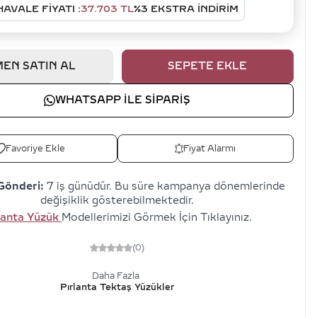
HAVALE FIYATI :
37.703
TL
%
3
EKSTRA İNDİRİM
EN SATIN AL
SEPETE EKLE
WHATSAPP ILE SIPARIŞ
Favoriye Ekle
Fiyat Alarmı
Gönderi:
7 iş günüdür. Bu süre kampanya dönemlerinde
değişiklik gösterebilmektedir.
lanta Yüzük
Modellerimizi Görmek İçin Tıklayınız.
(0)
Daha Fazla
Pırlanta Tektaş Yüzükler