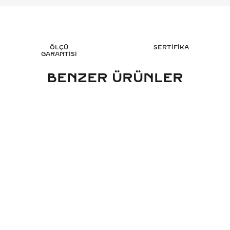
ÖLÇÜ
SERTİFİKA
GARANTİSİ
BENZER ÜRÜNLER
KARAT OVAL TEKTAŞ PIRLANTA
0.70 KARAT OVAL 
ÜZÜK - HRD SERTIFIKALI
YÜZÜK - HRD 
116.701
TL
120
%
50
%
50
58.374
TL
60.
Sepete Ekle
Sepete 
3 TAKSİT
3 TAK
19.458,00 TL/Ay
20.131,67