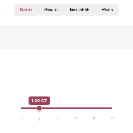
Karat
Kesim
Berraklık
Renk
1.00 CT
0
2
3
4
5
1