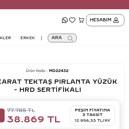
HESABIM
|
ARA
İKLER
ERKEK
Ürün Kodu :
MD22432
KARAT TEKTAŞ PIRLANTA YÜZÜK
- HRD SERTIFIKALI
77.785
TL
PEŞİN FİYATINA
0
3 TAKSİT
38.869
TL
12.956,33 TL/AY