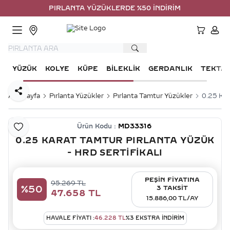
PIRLANTA YÜZÜKLERDE %50 İNDİRİM
HESA
YÜZÜK
KOLYE
KÜPE
BILEKLIK
GERDANLIK
TEKTA
Paylaş
Ana Sayfa
Pırlanta Yüzükler
Pırlanta Tamtur Yüzükler
0.25 Kar
Ürün Kodu :
MD33316
Favoriye Ekle
0.25 KARAT TAMTUR PIRLANTA YÜZÜK
- HRD SERTIFIKALI
PEŞİN FİYATINA
95.269
TL
%
50
3 TAKSİT
47.658
TL
15.886,00 TL/AY
HAVALE FIYATI :
46.228
TL
%
3
EKSTRA İNDİRİM