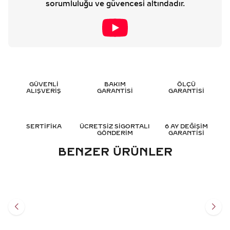
sorumluluğu ve güvencesi altındadır.
GÜVENLİ
BAKIM
ÖLÇÜ
ALIŞVERİŞ
GARANTİSİ
GARANTİSİ
SERTİFİKA
ÜCRETSİZ SİGORTALI
6 AY DEĞİŞİM
GÖNDERİM
GARANTİSİ
BENZER ÜRÜNLER
3.30 KARAT OVAL TAMTUR
4.20 KARAT DAMLA TAMTUR
PIRLANTA YÜZÜK - HRD
PIRLANTA YÜZÜK - HRD
SERTIFIKALI
SERTIFIKALI
353.910
TL
517.752
TL
%
50
%
50
176.955
TL
258.876
TL
Sepete Ekle
Sepete Ekle