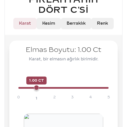
DÖRT C'SI
Karat
Kesim
Berraklık
Renk
Elmas Boyutu:
1.00
Ct
Karat, bir elmasın ağırlık birimidir.
1.00 CT
0
2
3
4
5
1