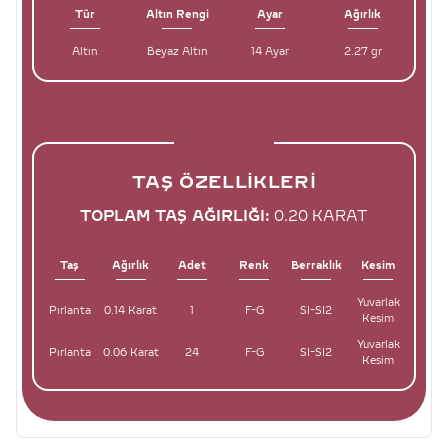
Tür
Altın Rengi
Ayar
Ağırlık
Altın
Beyaz Altın
14 Ayar
2.27 gr
TAŞ ÖZELLIKLERI
TOPLAM TAŞ AĞIRLIĞI:
0.20 KARAT
Taş
Ağırlık
Adet
Renk
Berraklık
Kesim
Yuvarlak
Pırlanta
0.14 Karat
1
F-G
SI-SI2
Kesim
Yuvarlak
Pırlanta
0.06 Karat
24
F-G
SI-SI2
Kesim