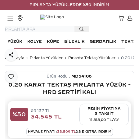
PIRLANTA YÜZÜKLERDE %50 İNDİRİM
HESA
YÜZÜK
KOLYE
KÜPE
BILEKLIK
GERDANLIK
TEKTA
Paylaş
Ana Sayfa
Pırlanta Yüzükler
Pırlanta Tektaş Yüzükler
0.20 Kara
Ürün Kodu :
MD54106
Favoriye Ekle
0.20 KARAT TEKTAŞ PIRLANTA YÜZÜK -
HRD SERTIFIKALI
PEŞİN FİYATINA
69.137
TL
%
50
3 TAKSİT
34.545
TL
11.515,00 TL/AY
HAVALE FIYATI :
33.509
TL
%
3
EKSTRA İNDİRİM