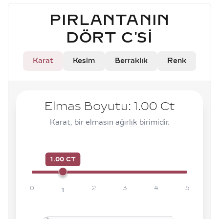
PIRLANTANIN
DÖRT C'SI
Karat
Kesim
Berraklık
Renk
Elmas Boyutu:
1.00
Ct
Karat, bir elmasın ağırlık birimidir.
1.00 CT
0
2
3
4
5
1