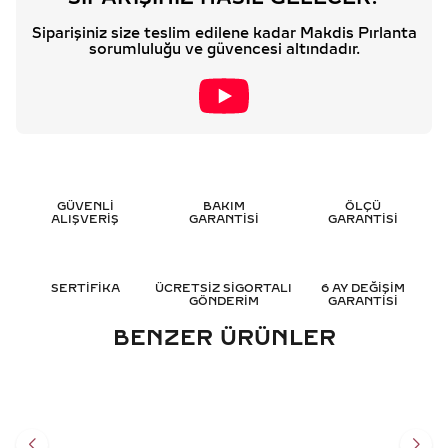
Siparişiniz size teslim edilene kadar Makdis Pırlanta
sorumluluğu ve güvencesi altındadır.
GÜVENLİ
BAKIM
ÖLÇÜ
ALIŞVERİŞ
GARANTİSİ
GARANTİSİ
SERTİFİKA
ÜCRETSİZ SİGORTALI
6 AY DEĞİŞİM
GÖNDERİM
GARANTİSİ
BENZER ÜRÜNLER
0.55 KARAT TEKTAŞ
0.60 KARAT OVAL TEKTAŞ
PIRLANTA YÜZÜK - HRD
PIRLANTA YÜZÜK - HRD
SERTIFIKALI
SERTIFIKALI
100.345
TL
116.701
TL
%
50
%
50
50.196
TL
58.374
TL