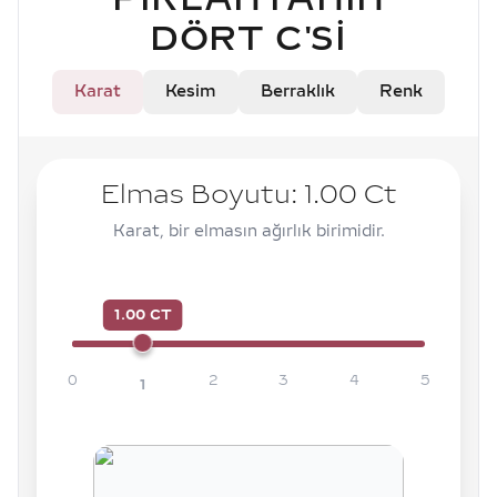
DÖRT C'SI
Karat
Kesim
Berraklık
Renk
Elmas Boyutu:
1.00
Ct
Karat, bir elmasın ağırlık birimidir.
1.00 CT
0
2
3
4
5
1