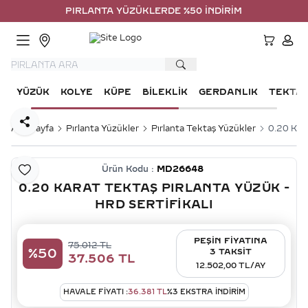
PIRLANTA YÜZÜKLERDE %50 İNDİRİM
HESA
YÜZÜK
KOLYE
KÜPE
BILEKLIK
GERDANLIK
TEKTA
Paylaş
Ana Sayfa
Pırlanta Yüzükler
Pırlanta Tektaş Yüzükler
0.20 Kara
Ürün Kodu :
MD26648
Favoriye Ekle
0.20 KARAT TEKTAŞ PIRLANTA YÜZÜK -
HRD SERTIFIKALI
PEŞİN FİYATINA
75.012
TL
%
50
3 TAKSİT
37.506
TL
12.502,00 TL/AY
HAVALE FIYATI :
36.381
TL
%
3
EKSTRA İNDİRİM