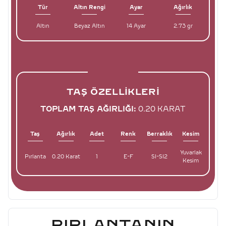
Tür
Altın Rengi
Ayar
Ağırlık
Altın
Beyaz Altın
14 Ayar
2.73 gr
TAŞ ÖZELLIKLERI
TOPLAM TAŞ AĞIRLIĞI:
0.20 KARAT
Taş
Ağırlık
Adet
Renk
Berraklık
Kesim
Yuvarlak
Pırlanta
0.20 Karat
1
E-F
SI-SI2
Kesim
PIRLANTANIN