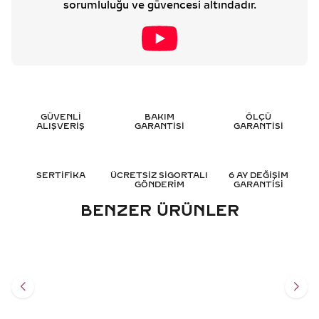
sorumluluğu ve güvencesi altındadır.
GÜVENLİ
BAKIM
ÖLÇÜ
ALIŞVERİŞ
GARANTİSİ
GARANTİSİ
SERTİFİKA
ÜCRETSİZ SİGORTALI
6 AY DEĞİŞİM
GÖNDERİM
GARANTİSİ
BENZER ÜRÜNLER
0.55 KARAT TEKTAŞ
0.60 KARAT OVAL TEKTAŞ
PIRLANTA YÜZÜK - HRD
PIRLANTA YÜZÜK - HRD
SERTIFIKALI
SERTIFIKALI
100.345
TL
116.701
TL
%
50
%
50
50.196
TL
58.374
TL
Sepete Ekle
Sepete Ekle