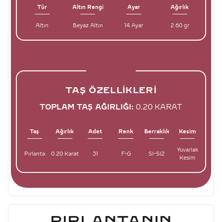
Tür
Altın Rengi
Ayar
Ağırlık
Altın
Beyaz Altın
14 Ayar
2.60 gr
TAŞ ÖZELLIKLERI
TOPLAM TAŞ AĞIRLIĞI:
0.20 KARAT
Taş
Ağırlık
Adet
Renk
Berraklık
Kesim
Yuvarlak
Pırlanta
0.20 Karat
31
F-G
SI-SI2
Kesim
PIRLANTANIN