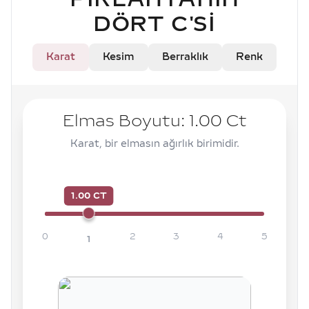
DÖRT C'SI
Karat
Kesim
Berraklık
Renk
Elmas Boyutu:
1.00
Ct
Karat, bir elmasın ağırlık birimidir.
1.00 CT
0
2
3
4
5
1