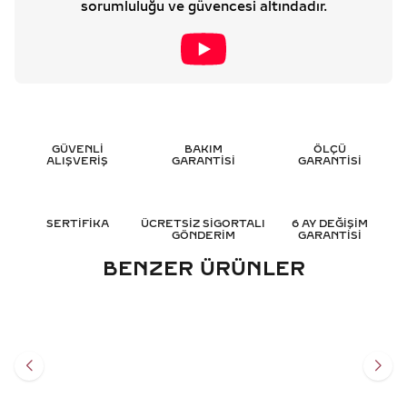
sorumluluğu ve güvencesi altındadır.
GÜVENLİ
BAKIM
ÖLÇÜ
ALIŞVERİŞ
GARANTİSİ
GARANTİSİ
SERTİFİKA
ÜCRETSİZ SİGORTALI
6 AY DEĞİŞİM
GÖNDERİM
GARANTİSİ
BENZER ÜRÜNLER
0.05 KARAT TASARIM
3.50 KARAT RENKLI
PIRLANTA KOLYE - HRD
TASARIM PIRLANTA KOLYE -
SERTIFIKALI
HRD SERTIFIKALI
38.822
TL
149.883
TL
%
35
%
35
25.239
TL
97.431
TL
Sepete Ekle
Sepete Ekle