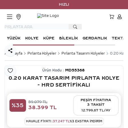
HIZLI KA
HESA
YÜZÜK
KOLYE
KÜPE
BILEKLIK
GERDANLIK
TEKTA
Paylaş
Ana Sayfa
Pırlanta Kolyeler
Pırlanta Tasarım Kolyeler
0.20 Karat
Ürün Kodu :
MD55368
Favoriye Ekle
0.20 KARAT TASARIM PIRLANTA KOLYE
- HRD SERTIFIKALI
PEŞİN FİYATINA
59.079
TL
%
35
3 TAKSİT
38.399
TL
12.799,67 TL/AY
HAVALE FIYATI :
37.247
TL
%
3
EKSTRA İNDİRİM