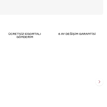
ÜCRETSİZ SİGORTALI
6 AY DEĞİŞİM GARANTİSİ
GÖNDERİM
PIRLANTA YÜZÜK -
0.60 KARAT BAGET PIRLANTA YÜZ
IFIKALI
HRD SERTIFIKALI
930
TL
124.691
TL
%
50
965
TL
62.369
TL
Ekle
Sepete Ekle
SİT
3 TAKSİT