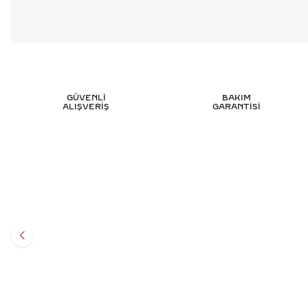
GÜVENLİ
BAKIM
ALIŞVERİŞ
GARANTİSİ
0.05 KARAT BAGET PIRLANTA YÜZÜK -
5.40 K
HRD SERTIFIKALI
Y
38.681
TL
%
50
19.317
TL
Sepete Ekle
3 TAKSİT