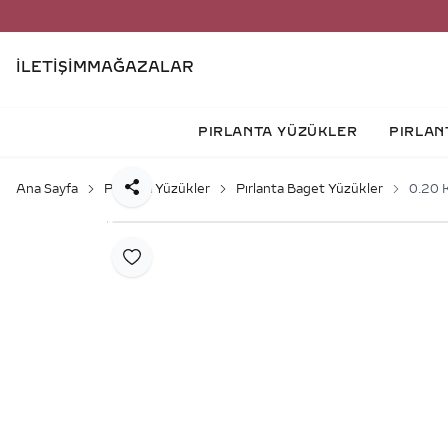
İLETIŞIM
MAĞAZALAR
PIRLANTA YÜZÜKLER
PIRLAN
Ana Sayfa
Pırlanta Yüzükler
Pırlanta Baget Yüzükler
0.20 K
Paylaş
Favoriye Ekle