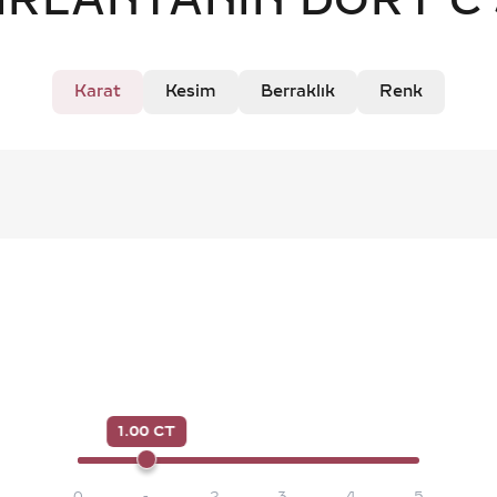
IRLANTANIN DÖRT C'
Karat
Kesim
Berraklık
Renk
1.00 CT