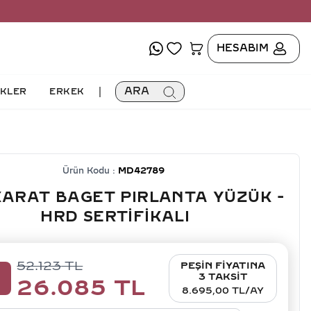
HESABIM
|
ARA
İKLER
ERKEK
Ürün Kodu :
MD42789
KARAT BAGET PIRLANTA YÜZÜK -
HRD SERTIFIKALI
52.123
TL
PEŞİN FİYATINA
0
3 TAKSİT
26.085
TL
8.695,00 TL/AY