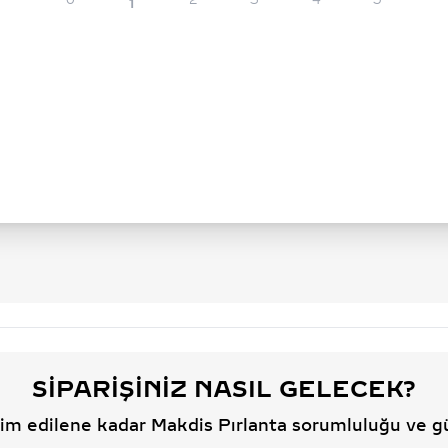
0
2
3
4
5
1
SIPARIŞINIZ NASIL GELECEK?
slim edilene kadar Makdis Pırlanta sorumluluğu ve g