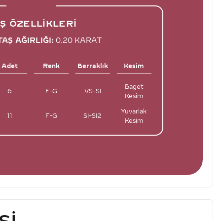
Ş ÖZELLIKLERI
AŞ AĞIRLIĞI:
0.20 KARAT
Adet
Renk
Berraklık
Kesim
Baget
6
F-G
VS-SI
Kesim
Yuvarlak
11
F-G
SI-SI2
Kesim