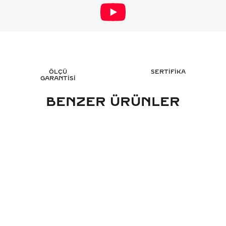
ÖLÇÜ
SERTİFİKA
GARANTİSİ
BENZER ÜRÜNLER
ARAT BAGET TAMTUR PIRLANTA
0.15 KARAT BAGET 
ÜZÜK - HRD SERTIFIKALI
HRD SERT
790.775
TL
55.
%
50
%
50
395.411
TL
27.
Sepete Ekle
Sepete 
3 TAKSİT
3 TAK