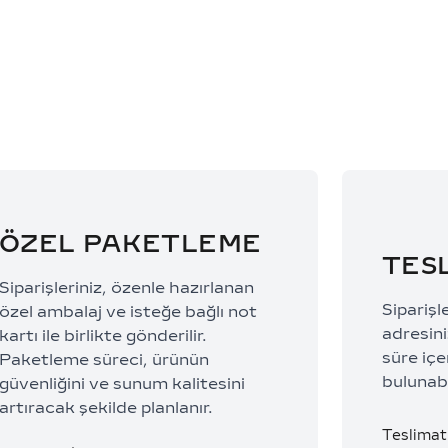
131.803,67 TL/Ay
9.321,67
ÖZEL PAKETLEME
TES
Siparişleriniz, özenle hazırlanan
Siparişl
özel ambalaj ve isteğe bağlı not
adresiniz
kartı ile birlikte gönderilir.
süre içe
Paketleme süreci, ürünün
bulunabi
güvenliğini ve sunum kalitesini
artıracak şekilde planlanır.
Teslimat 