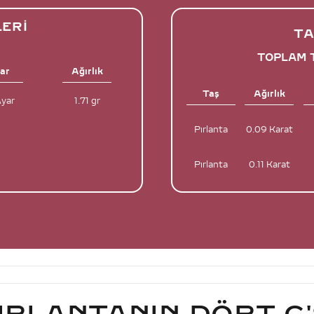
LERI
TA
TOPLAM T
ar
Ağırlık
Taş
Ağırlık
Ayar
1.71 gr
Pırlanta
0.09 Karat
Pırlanta
0.11 Karat