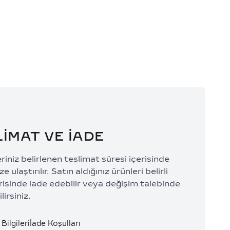
 TL/Ay
20.789,67 TL/Ay
LİMAT VE İADE
eriniz belirlenen teslimat süresi içerisinde
e ulaştırılır. Satın aldığınız ürünleri belirli
risinde iade edebilir veya değişim talebinde
lirsiniz.
Bilgileri
İade Koşulları