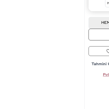
HEM
Tahmini 
Pır