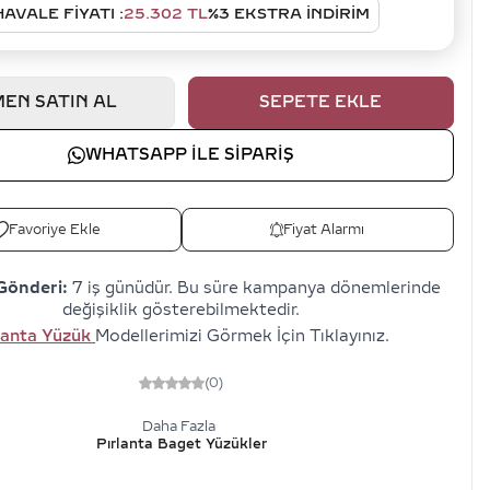
HAVALE FIYATI :
25.302
TL
%
3
EKSTRA İNDİRİM
EN SATIN AL
SEPETE EKLE
WHATSAPP ILE SIPARIŞ
Favoriye Ekle
Fiyat Alarmı
Gönderi:
7 iş günüdür. Bu süre kampanya dönemlerinde
değişiklik gösterebilmektedir.
lanta Yüzük
Modellerimizi Görmek İçin Tıklayınız.
(0)
Daha Fazla
Pırlanta Baget Yüzükler