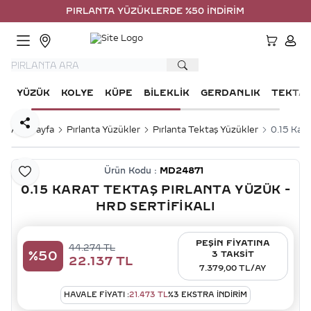
PIRLANTA YÜZÜKLERDE %50 İNDİRİM
HESA
YÜZÜK
KOLYE
KÜPE
BILEKLIK
GERDANLIK
TEKTA
Paylaş
Ana Sayfa
Pırlanta Yüzükler
Pırlanta Tektaş Yüzükler
0.15 Kara
Ürün Kodu :
MD24871
Favoriye Ekle
0.15 KARAT TEKTAŞ PIRLANTA YÜZÜK -
HRD SERTIFIKALI
PEŞİN FİYATINA
44.274
TL
%
50
3 TAKSİT
22.137
TL
7.379,00 TL/AY
HAVALE FIYATI :
21.473
TL
%
3
EKSTRA İNDİRİM