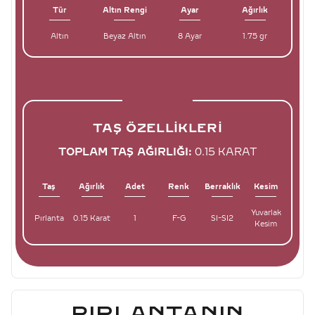
Tür
Altın Rengi
Ayar
Ağırlık
Altın
Beyaz Altın
8 Ayar
1.75 gr
TAŞ ÖZELLIKLERI
TOPLAM TAŞ AĞIRLIĞI:
0.15 KARAT
Taş
Ağırlık
Adet
Renk
Berraklık
Kesim
Yuvarlak
Pırlanta
0.15 Karat
1
F-G
SI-SI2
Kesim
PIRLANTANIN