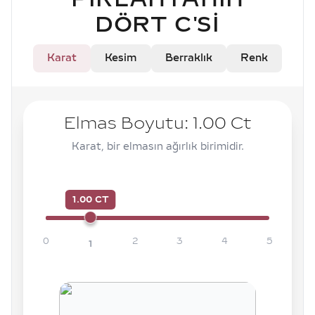
DÖRT C'SI
Karat
Kesim
Berraklık
Renk
Elmas Boyutu:
1.00
Ct
Karat, bir elmasın ağırlık birimidir.
1.00 CT
0
2
3
4
5
1