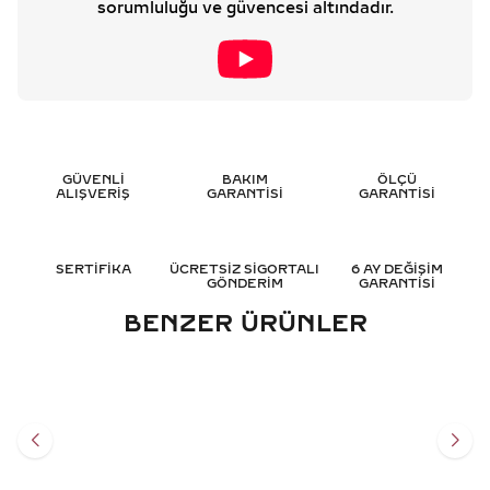
sorumluluğu ve güvencesi altındadır.
GÜVENLİ
BAKIM
ÖLÇÜ
ALIŞVERİŞ
GARANTİSİ
GARANTİSİ
SERTİFİKA
ÜCRETSİZ SİGORTALI
6 AY DEĞİŞİM
GÖNDERİM
GARANTİSİ
BENZER ÜRÜNLER
0.55 KARAT TEKTAŞ
0.60 KARAT OVAL TEKTAŞ
PIRLANTA YÜZÜK - HRD
PIRLANTA YÜZÜK - HRD
SERTIFIKALI
SERTIFIKALI
100.345
TL
116.701
TL
%
50
%
50
50.196
TL
58.374
TL
Sepete Ekle
Sepete Ekle