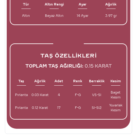
Tür
Altın Rengi
Ayar
Ağırlık
Altın
Beyaz Altın
14 Ayar
3.97 gr
TAŞ ÖZELLIKLERI
TOPLAM TAŞ AĞIRLIĞI:
0.15 KARAT
Taş
Ağırlık
Adet
Renk
Berraklık
Kesim
Baget
Pırlanta
0.03 Karat
4
F-G
VS-SI
Kesim
Yuvarlak
Pırlanta
0.12 Karat
17
F-G
SI-SI2
Kesim