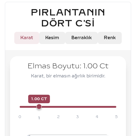
PIRLANTANIN
DÖRT C'SI
Karat
Kesim
Berraklık
Renk
Elmas Boyutu:
1.00
Ct
Karat, bir elmasın ağırlık birimidir.
1.00 CT
0
2
3
4
5
1