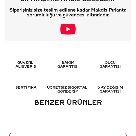
Siparişiniz size teslim edilene kadar Makdis Pırlanta
sorumluluğu ve güvencesi altındadır.
GÜVENLİ
BAKIM
ÖLÇÜ
ALIŞVERİŞ
GARANTİSİ
GARANTİSİ
SERTİFİKA
ÜCRETSİZ SİGORTALI
6 AY DEĞİŞİM
GÖNDERİM
GARANTİSİ
BENZER ÜRÜNLER
1.45 KARAT MARKIZ TASARIM
2.30 KARAT TASARIM
PIRLANTA YÜZÜK - HRD
PIRLANTA YÜZÜK - HRD
SERTIFIKALI
SERTIFIKALI
247.502
TL
321.057
TL
%
50
%
50
123.751
TL
160.552
TL