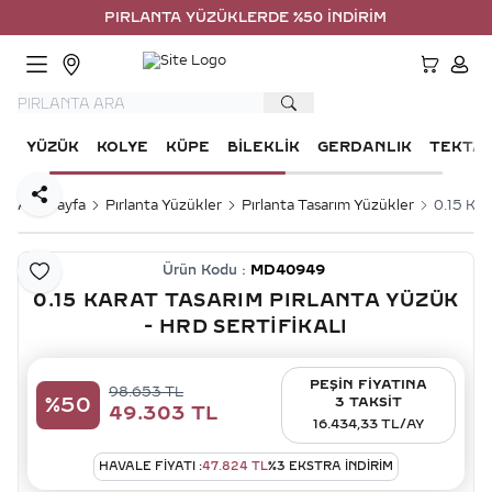
PIRLANTA YÜZÜKLERDE %50 İNDİRİM
HESA
YÜZÜK
KOLYE
KÜPE
BILEKLIK
GERDANLIK
TEKTA
Paylaş
Ana Sayfa
Pırlanta Yüzükler
Pırlanta Tasarım Yüzükler
0.15 Kar
Ürün Kodu :
MD40949
Favoriye Ekle
0.15 KARAT TASARIM PIRLANTA YÜZÜK
- HRD SERTIFIKALI
PEŞİN FİYATINA
98.653
TL
%
50
3 TAKSİT
49.303
TL
16.434,33 TL/AY
HAVALE FIYATI :
47.824
TL
%
3
EKSTRA İNDİRİM