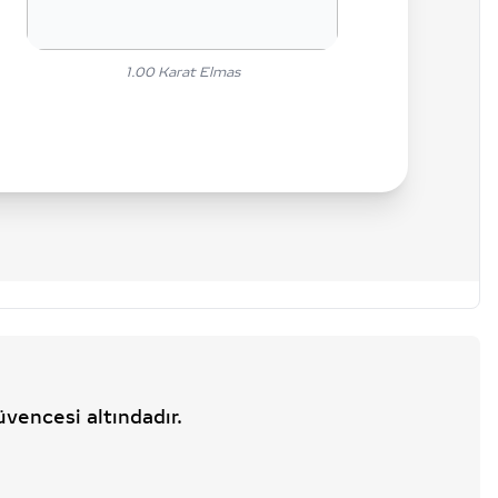
1.00
Karat Elmas
üvencesi altındadır.