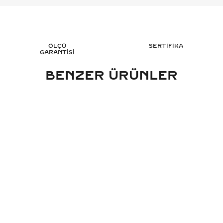
ÖLÇÜ
SERTİFİKA
GARANTİSİ
BENZER ÜRÜNLER
KARAT OVAL TEKTAŞ PIRLANTA
0.70 KARAT OVAL 
ÜZÜK - HRD SERTIFIKALI
YÜZÜK - HRD 
116.701
TL
120
%
50
%
50
58.374
TL
60.
Sepete Ekle
Sepete 
3 TAKSİT
3 TAK
19.458,00 TL/Ay
20.131,67