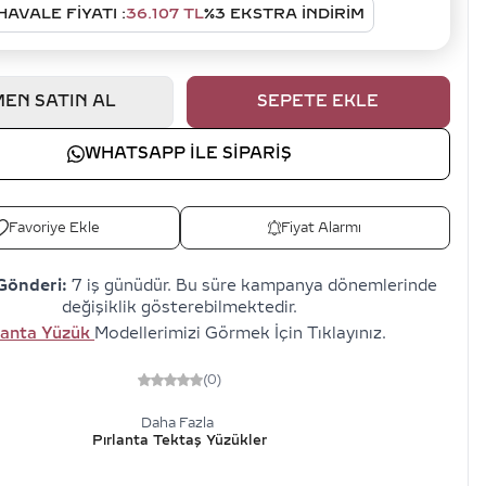
HAVALE FIYATI :
36.107
TL
%
3
EKSTRA İNDİRİM
EN SATIN AL
SEPETE EKLE
WHATSAPP ILE SIPARIŞ
Favoriye Ekle
Fiyat Alarmı
Gönderi:
7 iş günüdür. Bu süre kampanya dönemlerinde
değişiklik gösterebilmektedir.
lanta Yüzük
Modellerimizi Görmek İçin Tıklayınız.
(0)
Daha Fazla
Pırlanta Tektaş Yüzükler