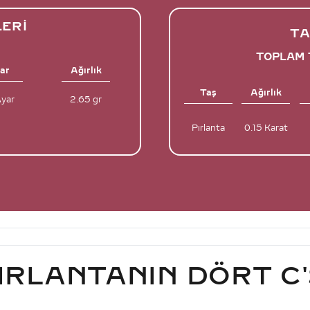
LERI
TA
TOPLAM T
ar
Ağırlık
Taş
Ağırlık
Ayar
2.65 gr
Pırlanta
0.15 Karat
IRLANTANIN DÖRT C'