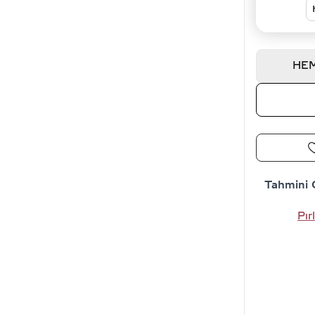
HEM
Tahmini 
Pır