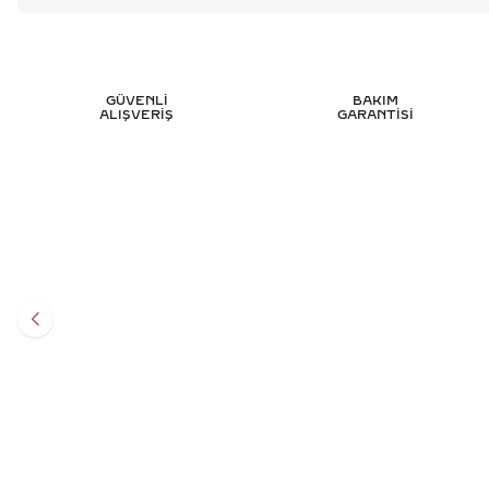
GÜVENLİ
BAKIM
ALIŞVERİŞ
GARANTİSİ
0.55 KARAT TEKTAŞ PIRLANTA YÜZÜK -
0.60 
HRD SERTIFIKALI
Y
100.345
TL
%
50
50.196
TL
Sepete Ekle
3 TAKSİT
16.732,00 TL/Ay