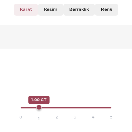
Karat
Kesim
Berraklık
Renk
1.00 CT
0
2
3
4
5
1