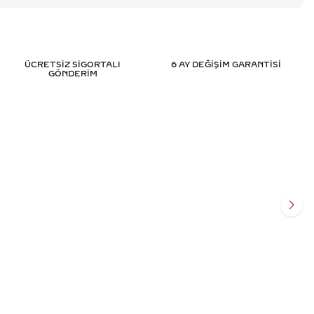
ÜCRETSİZ SİGORTALI
6 AY DEĞİŞİM GARANTİSİ
GÖNDERİM
TEKTAŞ PIRLANTA
0.65 KARAT OVAL TEKTAŞ PIRL
SERTIFIKALI
YÜZÜK - HRD SERTIFIKALI
.743
TL
128.639
TL
%
50
395
TL
64.296
TL
Ekle
Sepete Ekle
SİT
3 TAKSİT
 TL/Ay
21.432,00 TL/Ay