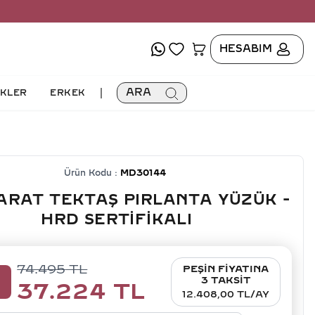
HESABIM
|
ARA
İKLER
ERKEK
Ürün Kodu :
MD30144
KARAT TEKTAŞ PIRLANTA YÜZÜK -
HRD SERTIFIKALI
74.495
TL
PEŞİN FİYATINA
0
3 TAKSİT
37.224
TL
12.408,00 TL/AY